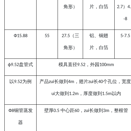
角形）
片，
白
箔
2.7）4.
-8
Ф
15.88
55
27.5
（三
铝
、铜
翅
5-7.5
角形）
片，
白
箔
ф9.52
盘管式
模具直径
9.52，外园100mm
以
9.52为例
产品
zui
长做到
4m，翅片
zui
长40个孔位，宽度
ui
大做到1.2m，厚度做到1.5m以内
Ф
8铜管蒸发
壁厚
0.5
中心距
60，
zui
长做到3m，整根管
器