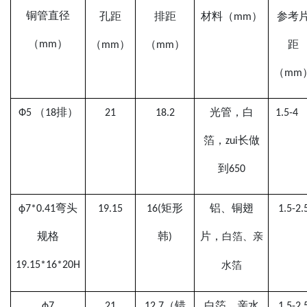
铜管直径
孔距
排距
材料（
mm）
参考
（
mm）
（
mm）
（
mm）
距
（
mm
Ф
5 （18排）
21
18.2
光管，白
1.5
-
4
箔，zui长做
到
650
ф7
*0.41弯头
19.1
5
16(矩形
铝
、铜
翅
1.5-2.
规格
韩
)
片，
白箔、
亲
19.15*16*20H
水箔
ф7
21
12.7（错
白箔、
亲水
1.5-2.