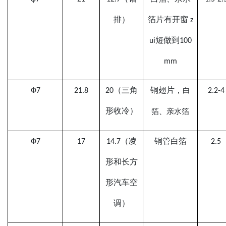
排）
箔
片
有开窗
z
ui
短做到
100
mm
Ф
7
21.8
2
0
（三角
铜
翅片，
2.2
-4
白
形
收冷
）
箔、
亲水箔
Ф7
17
14.7（凌
铜管白箔
2.5
形和长方
形汽车空
调）