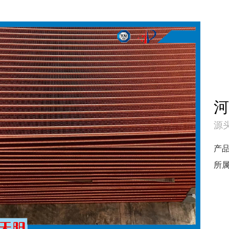
源头
产
所