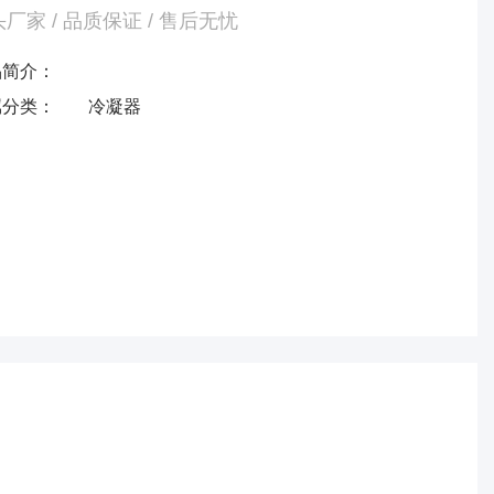
厂家 / 品质保证 / 售后无忧
式蒸发器冷凝器产品
品简介：
属分类：
冷凝器