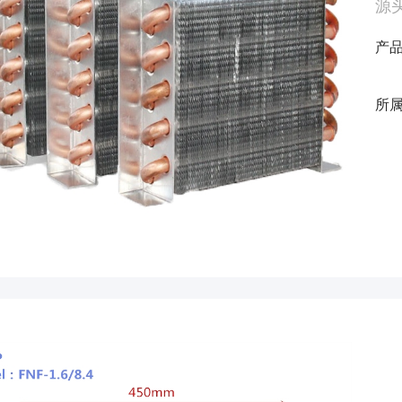
源头
产
所