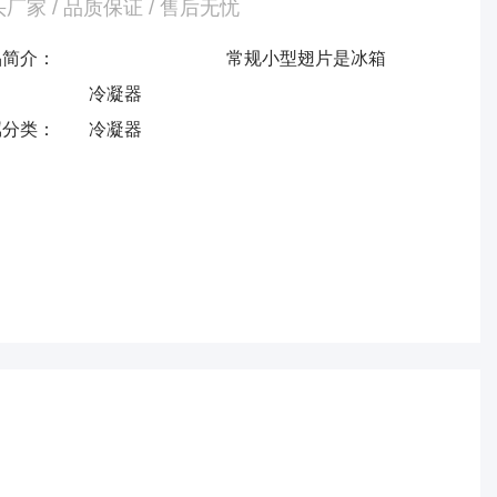
厂家 / 品质保证 / 售后无忧
品简介：
常规小型翅片是冰箱
冷凝器
属分类：
冷凝器