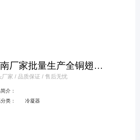
河南厂家批量生产全铜翅片
厂家 / 品质保证 / 售后无忧
式蒸发器冷凝器产品
品简介：
属分类：
冷凝器