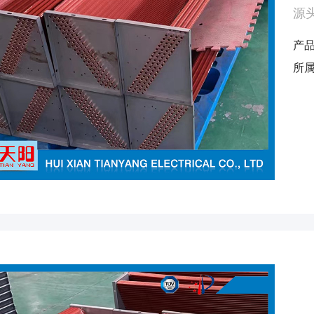
源头
产
所