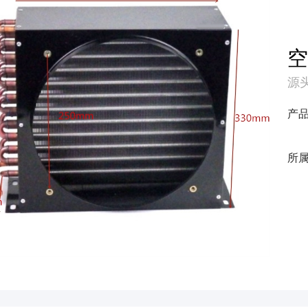
源头
产
所