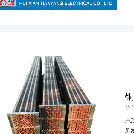
源头
产
所