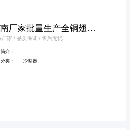
河南厂家批量生产全铜翅片
厂家 / 品质保证 / 售后无忧
式蒸发器冷凝器产品
品简介：
属分类：
冷凝器