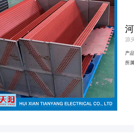
源头
产
所